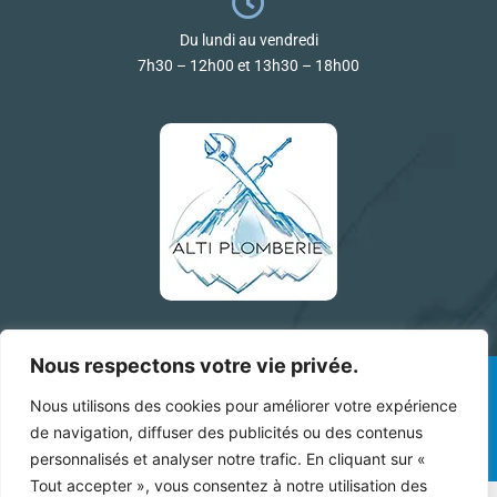
Du lundi au vendredi
7h30 – 12h00 et 13h30 – 18h00
Nous respectons votre vie privée.
ALTI Plomberie sur les réseaux !
Nous utilisons des cookies pour améliorer votre expérience
F
I
de navigation, diffuser des publicités ou des contenus
a
n
personnalisés et analyser notre trafic. En cliquant sur «
c
s
Tout accepter », vous consentez à notre utilisation des