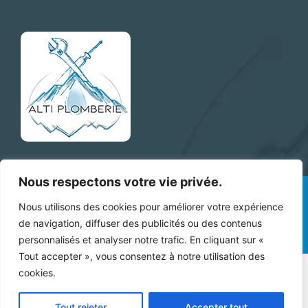
Nous respectons votre vie privée.
ALTI Plomberie sur les réseaux !
Nous utilisons des cookies pour améliorer votre expérience
F
I
de navigation, diffuser des publicités ou des contenus
a
n
personnalisés et analyser notre trafic. En cliquant sur «
c
s
Tout accepter », vous consentez à notre utilisation des
e
t
cookies.
© 2026 ALTI Plomberie Rumilly |
Mentions légales
b
a
Réalisé par
Printocrea.com
o
g
Tout rejeter
Accepter tout